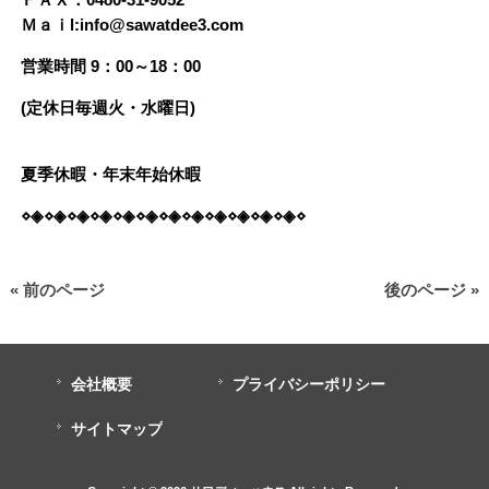
ＦＡＸ：0480-31-9052
Ｍａｉl:info@sawatdee3.com
営業時間 9：00～18：00
(定休日毎週火・水曜日)
夏季休暇・年末年始休暇
⋄◈⋄◈⋄◈⋄◈⋄◈⋄◈⋄◈⋄◈⋄◈⋄◈⋄◈⋄◈⋄
« 前のページ
後のページ »
会社概要
プライバシーポリシー
サイトマップ