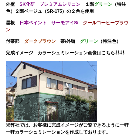
外壁
SK化研 プレミアムシリコン
１階
グリーン
（特注
色）２階ベージュ（SR-175）の２色を使用
屋根
日本ペイント サーモアイSi
クールコーヒーブラウ
ン
付帯部
ダークブラウン
帯/外塀
グリーン
（特注色）
完成イメージ カラーシュミレーション画像はこちら⇩⇩⇩⇩
※弊社では、お客様に完成イメージがご覧できるように一軒
一軒カラーシュミレーションを作成しております。