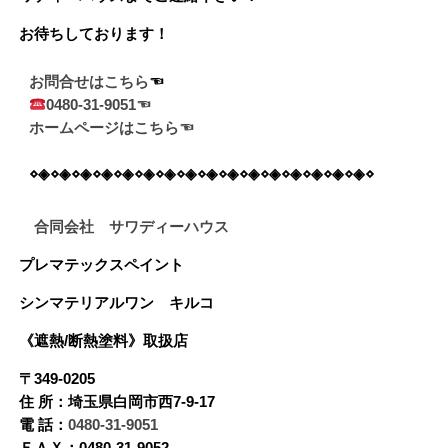
お待ちしております！
お問合せはこちら
0480-31-9051☜
ホームページはこちら☜
⋄◈⋄◈⋄◈⋄◈⋄◈⋄◈⋄◈⋄◈⋄◈⋄◈⋄◈⋄◈⋄◈⋄◈⋄◈⋄◈⋄
合同会社 サワディーハウス
プレマテックスペイント
シンマテリアルワン
キルコ
《遮熱/断熱塗料》
取扱店
〒349-0205
住 所：埼玉県白岡市西7-9-17
電 話：
0480-31-9051