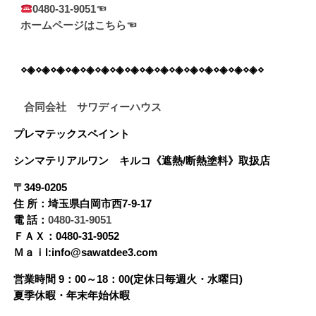
0480-31-9051☜
ホームページはこちら☜
⋄◈⋄◈⋄◈⋄◈⋄◈⋄◈⋄◈⋄◈⋄◈⋄◈⋄◈⋄◈⋄◈⋄◈⋄◈⋄◈⋄
合同会社 サワディーハウス
プレマテックスペイント
シンマテリアルワン
キルコ《遮熱/断熱塗料》
取扱店
〒349-0205
住 所：埼玉県白岡市西7-9-17
電 話：
0480-31-9051
ＦＡＸ：0480-31-9052
Ｍａｉl:info@sawatdee3.com
営業時間 9：00～18：00(定休日毎週火・水曜日)
夏季休暇・年末年始休暇