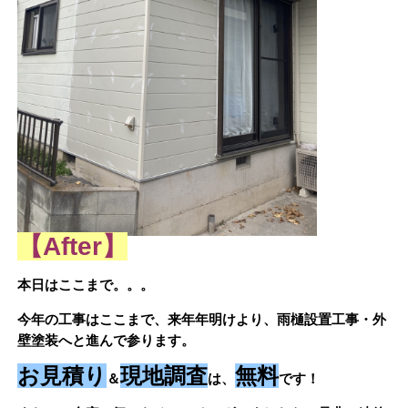
【After】
本日はここまで。。。
今年の工事はここまで、来年年明けより、雨樋設置工事・外
壁塗装へと進んで参ります。
お見積り
現地調査
無料
＆
は、
です！