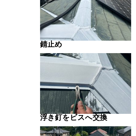
錆止め
浮き釘をビスへ交換