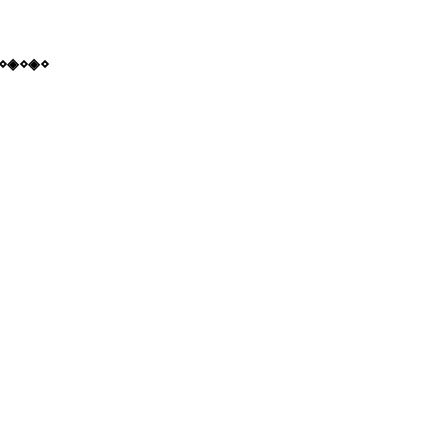
⋄◈⋄◈⋄