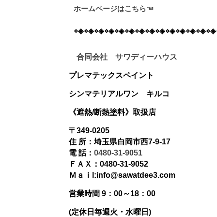
ホームページはこちら☜
⋄◈⋄◈⋄◈⋄◈⋄◈⋄◈⋄◈⋄◈⋄◈⋄◈⋄◈⋄◈⋄◈⋄◈
合同会社 サワディーハウス
プレマテックスペイント
シンマテリアルワン
キルコ
《遮熱/断熱塗料》
取扱店
〒349-0205
住 所：埼玉県白岡市西7-9-17
電 話：
0480-31-9051
ＦＡＸ：0480-31-9052
Ｍａｉl:info@sawatdee3.com
営業時間 9：00～18：00
(定休日毎週火・水曜日)