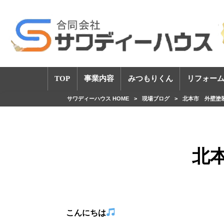
TOP
事業内容
みつもりくん
リフォーム
サワディーハウス HOME
>
現場ブログ
>
北本市 外壁塗
北
こんにちは