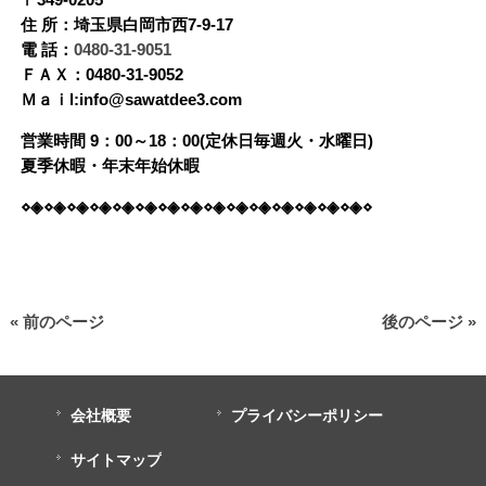
〒349-0205
住 所：埼玉県白岡市西7-9-17
電 話：
0480-31-9051
ＦＡＸ：0480-31-9052
Ｍａｉl:info@sawatdee3.com
営業時間 9：00～18：00(定休日毎週火・水曜日)
夏季休暇・年末年始休暇
⋄◈⋄◈⋄◈⋄◈⋄◈⋄◈⋄◈⋄◈⋄◈⋄◈⋄◈⋄◈⋄◈⋄◈⋄◈⋄
« 前のページ
後のページ »
会社概要
プライバシーポリシー
サイトマップ