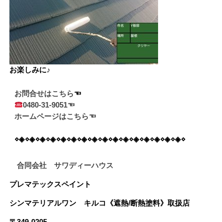
お楽しみに♪
お問合せはこちら
0480-31-9051☜
ホームページはこちら☜
⋄◈⋄◈⋄◈⋄◈⋄◈⋄◈⋄◈⋄◈⋄◈⋄◈⋄◈⋄◈⋄◈⋄◈⋄◈⋄◈⋄
合同会社 サワディーハウス
プレマテックスペイント
シンマテリアルワン
キルコ《遮熱/断熱塗料》
取扱店