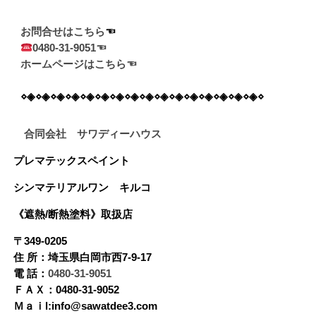
お問合せはこちら
0480-31-9051☜
ホームページはこちら☜
⋄◈⋄◈⋄◈⋄◈⋄◈⋄◈⋄◈⋄◈⋄◈⋄◈⋄◈⋄◈⋄◈⋄◈⋄◈⋄◈⋄
合同会社 サワディーハウス
プレマテックスペイント
シンマテリアルワン
キルコ
《遮熱/断熱塗料》
取扱店
〒349-0205
住 所：埼玉県白岡市西7-9-17
電 話：
0480-31-9051
ＦＡＸ：0480-31-9052
Ｍａｉl:info@sawatdee3.com