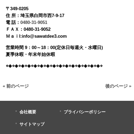
〒349-0205
住 所：埼玉県白岡市西7-9-17
電 話：
0480-31-9051
ＦＡＸ：0480-31-9052
Ｍａｉl:info@sawatdee3.com
営業時間 9：00～18：00(定休日毎週火・水曜日)
夏季休暇・年末年始休暇
⋄◈⋄◈⋄◈⋄◈⋄◈⋄◈⋄◈⋄◈⋄◈⋄◈⋄◈⋄◈⋄◈⋄◈⋄◈⋄
« 前のページ
後のページ »
会社概要
プライバシーポリシー
サイトマップ