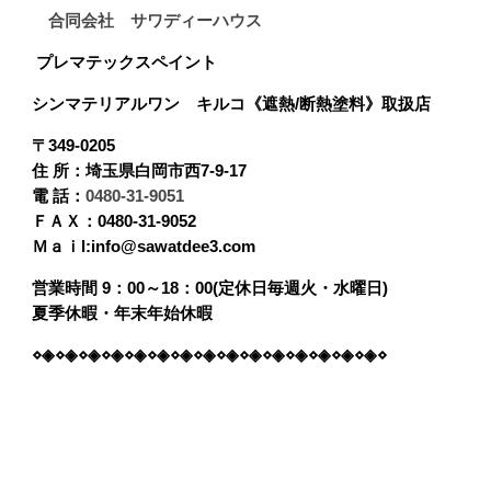
合同会社 サワディーハウス
プレマテックスペイント
シンマテリアルワン
キルコ《遮熱/断熱塗料》取扱店
〒349-0205
住 所：埼玉県白岡市西7-9-17
電 話：
0480-31-9051
ＦＡＸ：0480-31-9052
Ｍａｉl:info@sawatdee3.com
営業時間 9：00～18：00(定休日毎週火・水曜日)
夏季休暇・年末年始休暇
⋄◈⋄◈⋄◈⋄◈⋄◈⋄◈⋄◈⋄◈⋄◈⋄◈⋄◈⋄◈⋄◈⋄◈⋄◈⋄