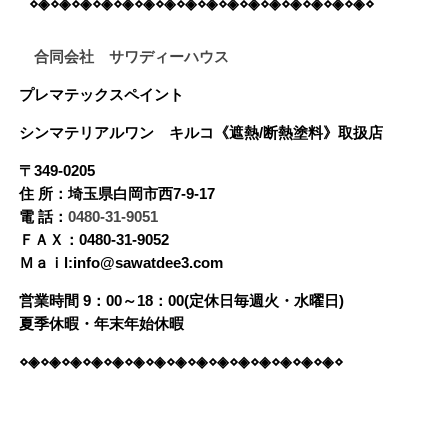
⋄◈⋄◈⋄◈⋄◈⋄◈⋄◈⋄◈⋄◈⋄◈⋄◈⋄◈⋄◈⋄◈⋄◈⋄◈⋄◈⋄
合同会社 サワディーハウス
プレマテックスペイント
シンマテリアルワン
キルコ《遮熱/断熱塗料》
取扱店
〒349-0205
住 所：埼玉県白岡市西7-9-17
電 話：
0480-31-9051
ＦＡＸ：0480-31-9052
Ｍａｉl:info@sawatdee3.com
営業時間 9：00～18：00(定休日毎週火・水曜日)
夏季休暇・年末年始休暇
⋄◈⋄◈⋄◈⋄◈⋄◈⋄◈⋄◈⋄◈⋄◈⋄◈⋄◈⋄◈⋄◈⋄◈⋄◈⋄