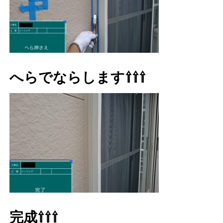
へらでならします⇧⇧⇧
完成⇧⇧⇧