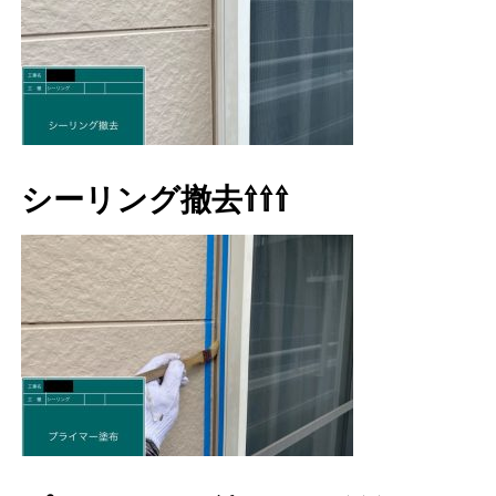
シーリング撤去⇧⇧⇧