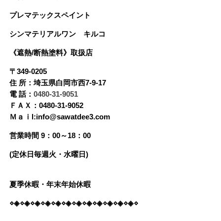
プレマテックスペイント
シンマテリアルワン
キルコ
《遮熱/断熱塗料》
取扱店
〒349-0205
住 所：埼玉県白岡市西7-9-17
電 話：
0480-31-9051
ＦＡＸ：0480-31-9052
Ｍａｉl:info@sawatdee3.com
営業時間 9：00～18：00
(定休日毎週火・水曜日)
夏季休暇・年末年始休暇
⋄◈⋄◈⋄◈⋄◈⋄◈⋄◈⋄◈⋄◈⋄◈⋄◈⋄◈⋄◈⋄