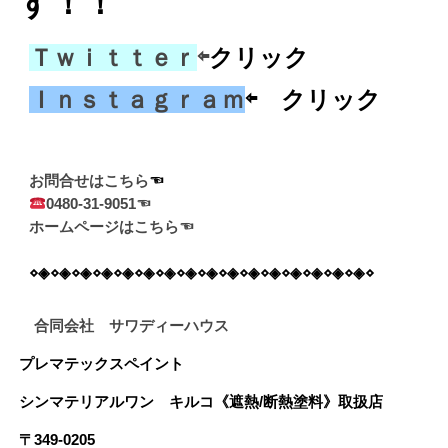
す！！
Ｔｗｉｔｔｅｒ
⇦
クリック
Ｉｎｓｔａｇｒａｍ
⇦ クリック
お問合せはこちら
0480-31-9051☜
ホームページはこちら☜
⋄◈⋄◈⋄◈⋄◈⋄◈⋄◈⋄◈⋄◈⋄◈⋄◈⋄◈⋄◈⋄◈⋄◈⋄◈⋄◈⋄
合同会社 サワディーハウス
プレマテックスペイント
シンマテリアルワン
キルコ《遮熱/断熱塗料》
取扱店
〒349-0205