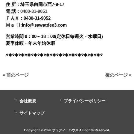
住 所：埼玉県白岡市西7-9-17
電 話：
0480-31-9051
ＦＡＸ：0480-31-9052
Ｍａｉl:info@sawatdee3.com
営業時間 9：00～18：00(定休日毎週火・水曜日)
夏季休暇・年末年始休暇
⋄◈⋄◈⋄◈⋄◈⋄◈⋄◈⋄◈⋄◈⋄◈⋄◈⋄◈⋄◈⋄◈⋄◈⋄◈⋄
« 前のページ
後のページ »
会社概要
プライバシーポリシー
サイトマップ
Copyright © 2026 サワディーハウス All rights Reserved.