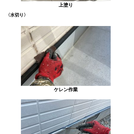
上塗り
〈水切り〉
ケレン作業