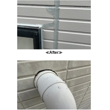
≪After≫