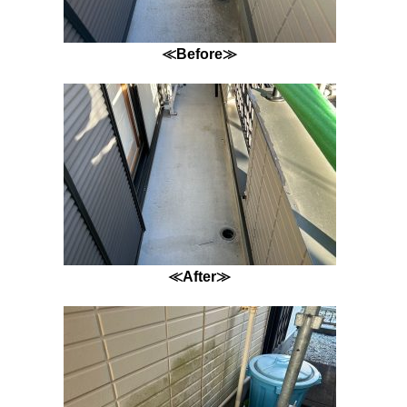
≪Before≫
≪After≫