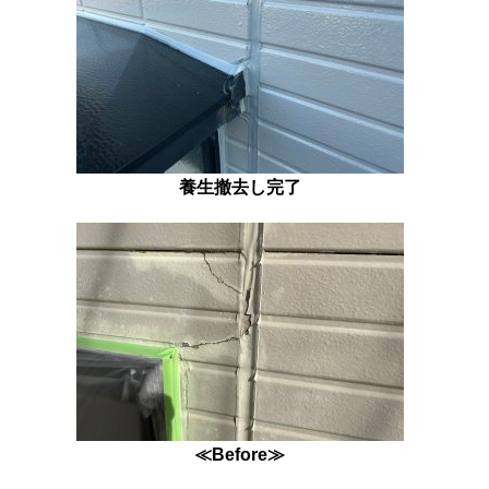
養生撤去し完了
≪Before≫