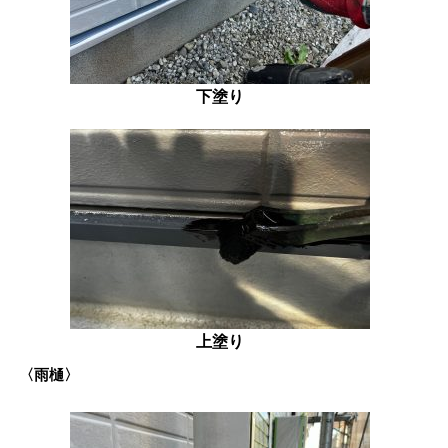
下塗り
上塗り
〈雨樋〉