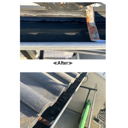
≪After≫