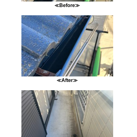
≪Before≫
≪After≫