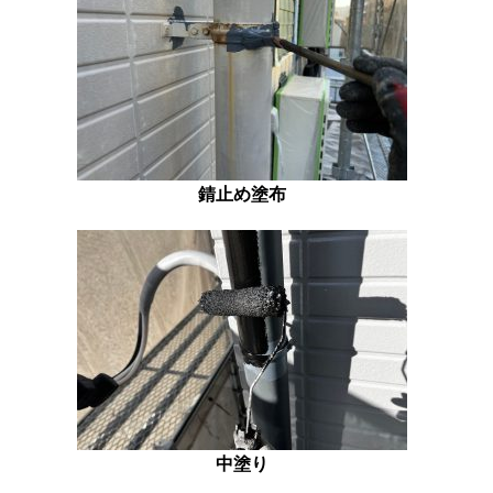
錆止め塗布
中塗り