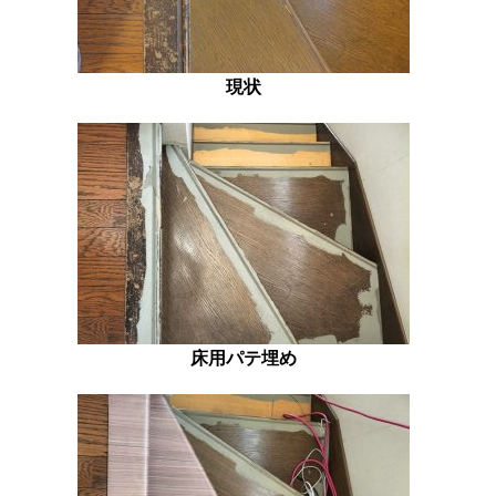
現状
床用パテ埋め