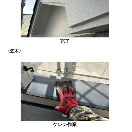
完了
〈笠木〉
ケレン作業