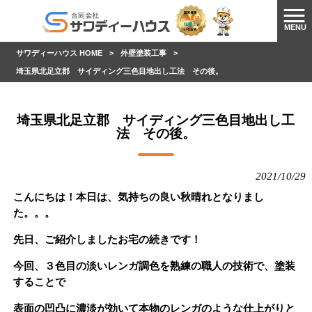
MENU
サワディーハウス HOME
>
外壁塗装工事
>
埼玉県北足立郡 サイディング三色目地出し工法 その後。
埼玉県北足立郡 サイディング三色目地出し工
法 その後。
2021/10/29
こんにちは！本日は、気持ちの良い秋晴れとなりまし
た。。。
先日、ご紹介しましたお宅の続きです！
今回、３色目の淡いレンガ調色を熟練の職人の技術で、塗装
することで
表面の凹凸に濃淡が効いて本物のレンガのような仕上がりと