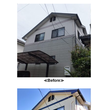
≪Before≫