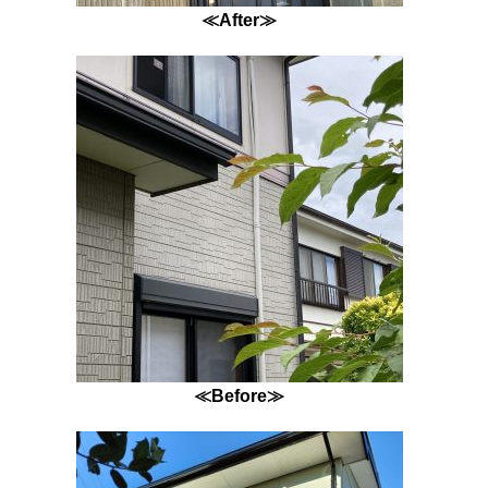
≪After≫
≪Before≫