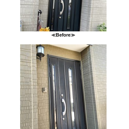
≪Before≫