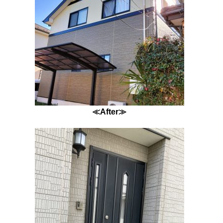
≪After≫