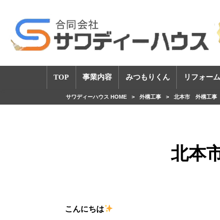
TOP
事業内容
みつもりくん
リフォーム
サワディーハウス HOME
>
外構工事
>
北本市 外構工事
北本
こんにちは