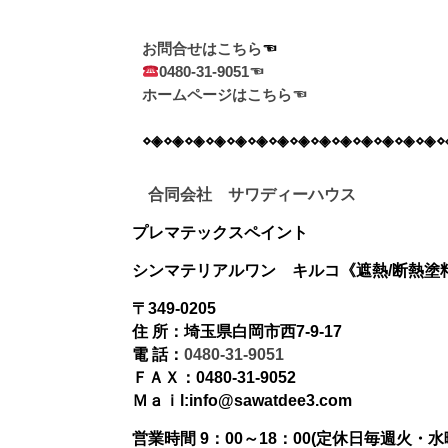
お問合せはこちら
0480-31-9051☜
ホームページはこちら☜
⋄◈⋄◈⋄◈⋄◈⋄◈⋄◈⋄◈⋄◈⋄◈⋄◈⋄◈⋄◈⋄◈⋄◈⋄
合同会社 サワディーハウス
プレマテックスペイント
シンマテリアルワン
キルコ《遮熱/断熱塗
〒349-0205
住 所：埼玉県白岡市西7-9-17
電 話：
0480-31-9051
ＦＡＸ：0480-31-9052
Ｍａｉl:info@sawatdee3.com
営業時間 9：00～18：00(定休日毎週火・水