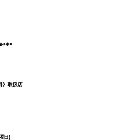
◈⋄◈⋄
料》
取扱店
曜日)