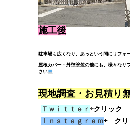
施工後
駐車場も広くなり、あっという間にリフォ
屋根カバー・外壁塗装の他にも、様々なリ
さい
現地調査・お見積り
Ｔｗｉｔｔｅｒ
⇦
クリック
Ｉｎｓｔａｇｒａｍ
⇦ ク