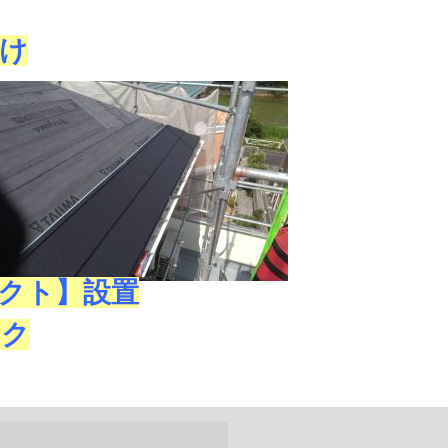
け
クト】設置
ック