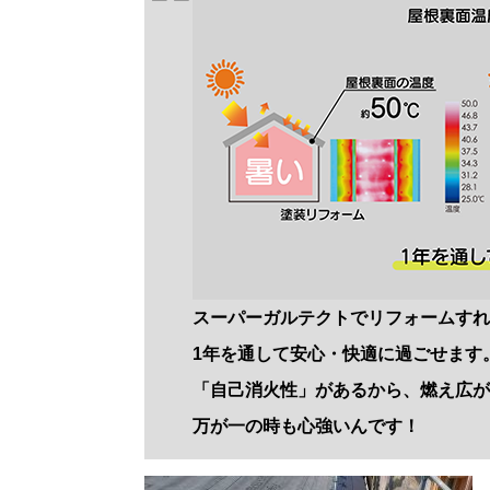
スーパーガルテクトでリフォームす
1年を通して安⼼・快適に過ごせます
「⾃⼰消火性」があるから、燃え広
万が⼀の時も⼼強い
んです！