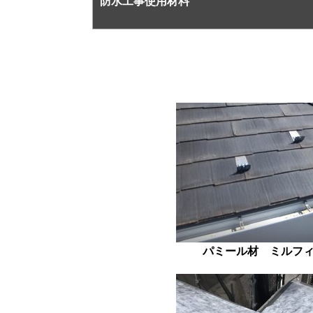
防水工事使用材料
パミール材 ミルフ