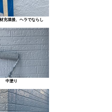
材充填後、ヘラでならし
中塗り