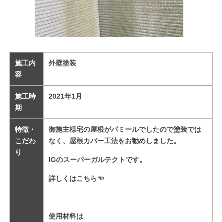
施工内
外壁塗装
容
施工時
2021年1月
期
特徴・
御施主様宅の屋根がパミールでしたので塗装では
こだわ
なく、屋根カバー工法をお勧めしました。
り
IGのスーパーガルテクトです。
詳しくは
こちら
☜
使用材料は