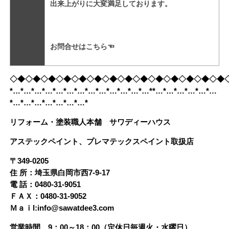
出来上がりに大変満足しております。

お問合せは
こちら
☜
◇◆◇◆◇◆◇◆◇◆◇◆◇◆◇◆◇◆◇◆◇◆◇◆◇◆◇◆
*…*…*…*…*…*…*…*…*…*…*…*…*…**…*…*…*…*…*…
*…*…*…*…*…*…*…*
リフォーム・塗装職人本舗 サワディーハウス
アステックペイント、プレマテックスペイント取扱店
〒349-0205
住 所：埼玉県白岡市西7-9-17
電 話：0480-31-9051
ＦＡＸ：0480-31-9052
Ｍａｉl:info@sawatdee3.com
営業時間 9：00～18：00（定休日毎週火・水曜日）