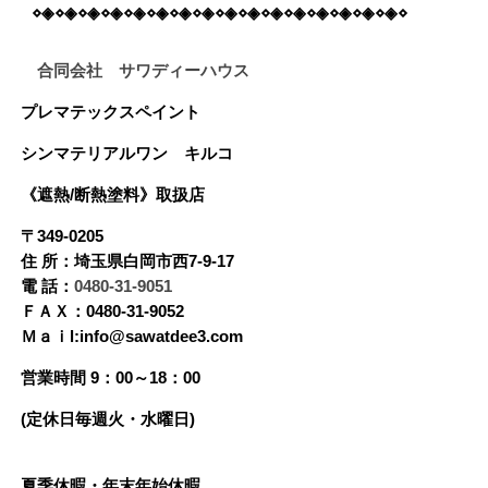
⋄◈⋄◈⋄◈⋄◈⋄◈⋄◈⋄◈⋄◈⋄◈⋄◈⋄◈⋄◈⋄◈⋄◈⋄◈⋄◈⋄
合同会社 サワディーハウス
プレマテックスペイント
シンマテリアルワン
キルコ
《遮熱/断熱塗料》
取扱店
〒349-0205
住 所：埼玉県白岡市西7-9-17
電 話：
0480-31-9051
ＦＡＸ：0480-31-9052
Ｍａｉl:info@sawatdee3.com
営業時間 9：00～18：00
(定休日毎週火・水曜日)
夏季休暇・年末年始休暇