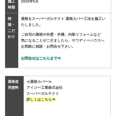
施工
2025
年5
月
時期
特
屋根をスーパーガルテクト 屋根カバー工法を
施工い
徴・
たしました。
こだ
ご自宅の屋根や外壁・外構、内装リフォームなど
わり
気になることがござましたら、サワディーハウスへ
お気軽に相談・お問合せ下さい。

お問合せはこちらまで
☜
屋根使
≪屋根カバー≫
用塗料
アイジー工業株式会社
スーパーガルテクト
詳しくはこちら☜