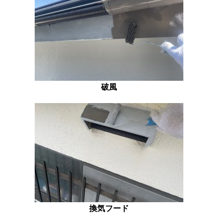
破風
換気フード