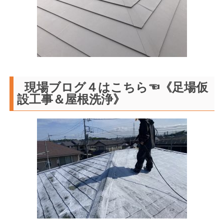
現場ブログ４はこちら☜《足場仮
設工事＆屋根洗浄》