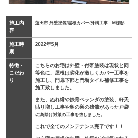
施工内
蓮田市 外壁塗装/屋根カバー/外構工事 M様邸
容
施工時
2022年5月
期
特徴・
こちらのお宅は外壁・付帯塗装は現状と同
こだわ
等色に、屋根は劣化が激しくカバー工事を
り
施工し、門扉下部と門塀タイル補修工事を
施工致しました。
また、ぬれ縁や鉄骨ベランダの塗装、軒天
貼り増し工事や鳥の巣の残骸があった戸袋
に
鳥除け対策の工事を致しました。
これで全てのメンテナンス完了です！！