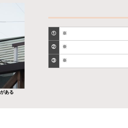
①
※
②
※
③
※
間がある