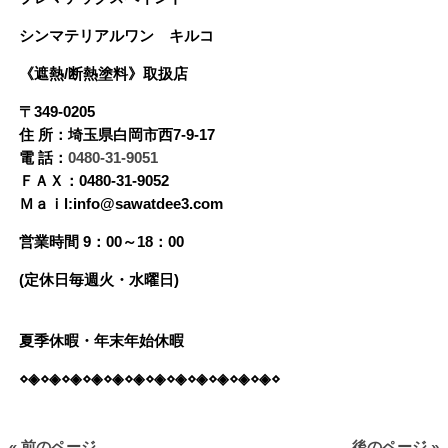
シンマテリアルワン
キルコ
《遮熱/断熱塗料》
取扱店
〒349-0205
住 所：埼玉県白岡市西7-9-17
電 話：
0480-31-9051
ＦＡＸ：0480-31-9052
Ｍａｉl:info@sawatdee3.com
営業時間 9：00～18：00
(定休日毎週火・水曜日)
夏季休暇・年末年始休暇
⋄◈⋄◈⋄◈⋄◈⋄◈⋄◈⋄◈⋄◈⋄◈⋄◈⋄◈⋄◈⋄
« 前のページ
後のページ »