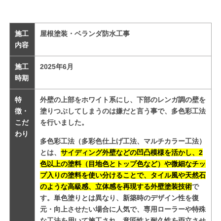
施工
屋根塗装・ベランダ防水工事
内容
施工
2025
年6
月
時期
特
外壁の上部をホワイト系にし、下部のレンガ調の壁を
徴・
塗りつぶしてしまうのは嫌だと言う事で、多色彩工法
こだ
を行いました。
わり
多色彩工法（多彩色仕上げ工法、マルチカラー工法）
とは、
サイディング外壁などの凹凸模様を活かし、
2
色以上の塗料
（目地色とトップ色など）や微細なチッ
プ入りの塗料を使い分けることで、
タイル風や天然石
のような高級感、立体感
を再現する外壁塗装技術
で
す。単色塗りとは異なり、新築時のデザイン性を復
元・向上させたい場合に人気で、専用ローラーや特殊
な工法
を用いて施工され、意匠性と耐久性を両立させ