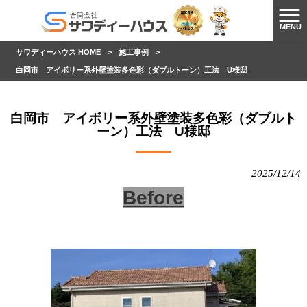
MENU
サワディーハウス HOME
>
施工事例
>
白岡市 アイボリー系外壁塗装多色彩（ダブルトーン）工法 U様邸
白岡市 アイボリー系外壁塗装多色彩（ダブルト
ーン）工法 U様邸
2025/12/14
Before