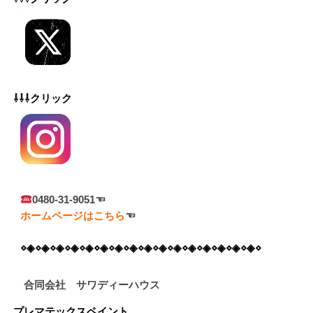
⇩⇩⇩クリック
0480-31-9051☜
ホームページはこちら
☜
⋄◈⋄◈⋄◈⋄◈⋄◈⋄◈⋄◈⋄◈⋄◈⋄◈⋄◈⋄◈⋄◈⋄◈⋄◈⋄◈⋄
合同会社 サワディーハウス
プレマテックスペイント