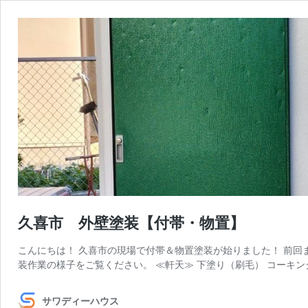
久喜市 外壁塗装【付帯・物置】
こんにちは！ 久喜市の現場で付帯＆物置塗装が始りました！ 前回
装作業の様子をご覧ください。 ≪軒天≫ 下塗り（刷毛） コーキン
サワディーハウス