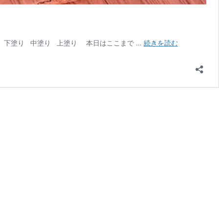
上
） 下塗り 中塗り 上塗り 本日はここまで …
続きを読む
尾
市
屋
根
塗
装
【プ
レ
ミ
ア
ム
ル
ー
フ
無
機】