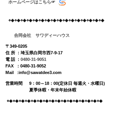
ホームページはこちら☞ 
⋄◈⋄◈⋄◈⋄◈⋄◈⋄◈⋄◈⋄◈⋄◈⋄◈⋄◈⋄◈⋄◈⋄◈⋄◈⋄◈
合同会社 サワディーハウス
〒349-0205
住 所 ：埼玉県白岡市西7-9-17
電 話 ：
0480-31-9051
FAX ：0480-31-9052
Mail :info@sawatdee3.com
営業時間 9：00～18：00(定休日 毎週火・水曜日)
夏季休暇・年末年始休暇
⋄◈⋄◈⋄◈⋄◈⋄◈⋄◈⋄◈⋄◈⋄◈⋄◈⋄◈⋄◈⋄◈⋄◈⋄◈⋄◈