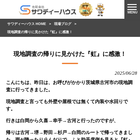
MENU
サワディーハウス HOME
>
現場ブログ
>
現地調査の帰りに見かけた『虹』に感激！
現地調査の帰りに見かけた『虹』に感激！
2025/06/28
こんにちは、昨日は、お呼びがかかり茨城県古河市の現地調
査に行ってきました。
現地調査と言っても外壁や屋根では無くて内装や水回りで
す。
行きは白岡から久喜→幸手→古河と行ったのですが、
帰りは古河→堺→野田→杉戸→白岡のルートで帰ってきまし
た。雨が降ったり止んだりで、ふと助手席側を見ると『虹』