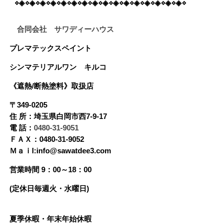
⋄◈⋄◈⋄◈⋄◈⋄◈⋄◈⋄◈⋄◈⋄◈⋄◈⋄◈⋄◈⋄◈⋄◈⋄◈⋄◈⋄
合同会社 サワディーハウス
プレマテックスペイント
シンマテリアルワン
キルコ
《遮熱/断熱塗料》
取扱店
〒349-0205
住 所：埼玉県白岡市西7-9-17
電 話：
0480-31-9051
ＦＡＸ：0480-31-9052
Ｍａｉl:info@sawatdee3.com
営業時間 9：00～18：00
(定休日毎週火・水曜日)
夏季休暇・年末年始休暇