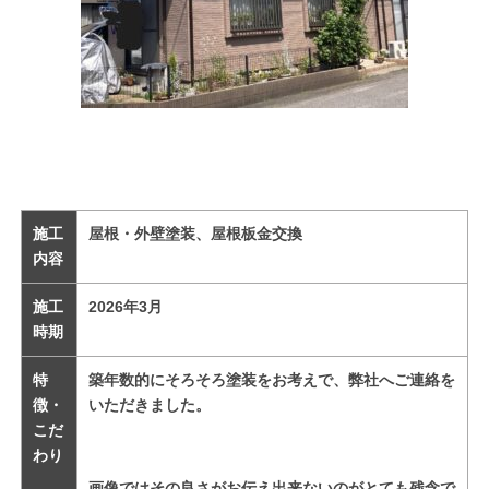
施工
屋根・外壁塗装、屋根板金交換
内容
施工
2026
年3
月
時期
特
築年数的にそろそろ塗装をお考えで、弊社へご連絡を
徴・
いただきました。
こだ
わり
画像ではその良さがお伝え出来ないのがとても残念で